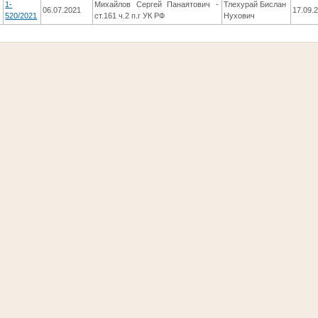
1-
Михайлов Сергей Панаятович -
Тлехурай Бислан
06.07.2021
17.09.
520/2021
ст.161 ч.2 п.г УК РФ
Нухович