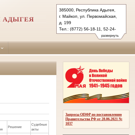
385000, Республика Адыгея,
г. Майкоп, ул. Первомайская,
И АДЫГЕЯ
д. 199
Тел.: (8772) 56-18-11, 52-24-
00 (ф.)
развернуть
maikopsky.adg@sudrf.ru
Запросы ОПФР по постановлению
Правительства РФ от 28.06.2021 №
1037
Судебные
Решение
ия
акты