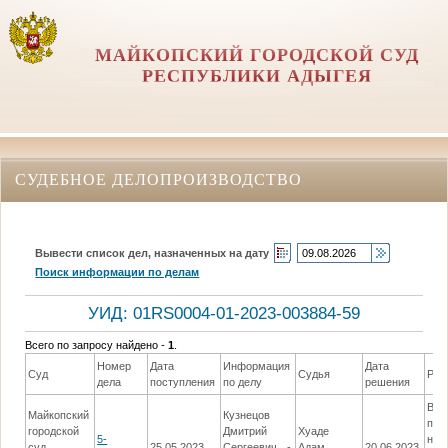
МАЙКОПСКИЙ ГОРОДСКОЙ СУД
РЕСПУБЛИКИ АДЫГЕЯ
СУДЕБНОЕ ДЕЛОПРОИЗВОДСТВО
Вывести список дел, назначенных на дату
Поиск информации по делам
УИД: 01RS0004-01-2023-003884-59
Всего по запросу найдено -
1
.
Номер
Дата
Информация
Дата
Суд
Судья
Реш
дела
поступления
по делу
решения
Вын
Майкопский
Кузнецов
пос
городской
Дмитрий
Хуаде
5-
наз
суд
25.05.2023
Сергеевич -
Адам
20.06.2023