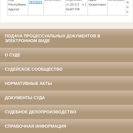
787/2023
адм
Республики
ст.20.3.3 ч.1
Хазретович
нака
Адыгея
КоАП РФ
ст.
ПОДАЧА ПРОЦЕССУАЛЬНЫХ ДОКУМЕНТОВ В
ЭЛЕКТРОННОМ ВИДЕ
О СУДЕ
СУДЕЙСКОЕ СООБЩЕСТВО
НОРМАТИВНЫЕ АКТЫ
ДОКУМЕНТЫ СУДА
СУДЕБНОЕ ДЕЛОПРОИЗВОДСТВО
СПРАВОЧНАЯ ИНФОРМАЦИЯ