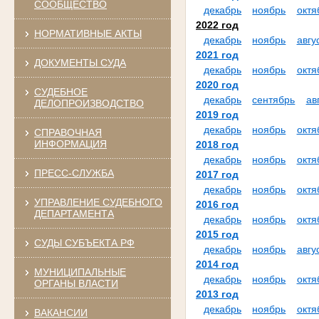
СООБЩЕСТВО
декабрь
ноябрь
октя
2022 год
НОРМАТИВНЫЕ АКТЫ
декабрь
ноябрь
авгу
2021 год
ДОКУМЕНТЫ СУДА
декабрь
ноябрь
октя
2020 год
СУДЕБНОЕ
декабрь
сентябрь
ав
ДЕЛОПРОИЗВОДСТВО
2019 год
декабрь
ноябрь
октя
СПРАВОЧНАЯ
ИНФОРМАЦИЯ
2018 год
декабрь
ноябрь
октя
ПРЕСС-СЛУЖБА
2017 год
декабрь
ноябрь
октя
УПРАВЛЕНИЕ СУДЕБНОГО
2016 год
ДЕПАРТАМЕНТА
декабрь
ноябрь
октя
2015 год
СУДЫ СУБЪЕКТА РФ
декабрь
ноябрь
авгу
2014 год
МУНИЦИПАЛЬНЫЕ
декабрь
ноябрь
октя
ОРГАНЫ ВЛАСТИ
2013 год
декабрь
ноябрь
октя
ВАКАНСИИ