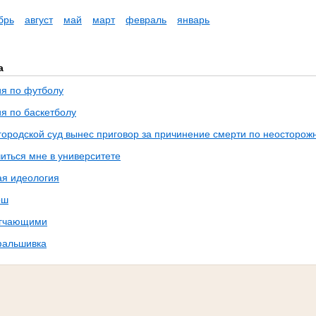
брь
август
май
март
февраль
январь
а
я по футболу
я по баскетболу
городской суд вынес приговор за причинение смерти по неосторож
иться мне в университете
я идеология
ош
ягчающими
фальшивка