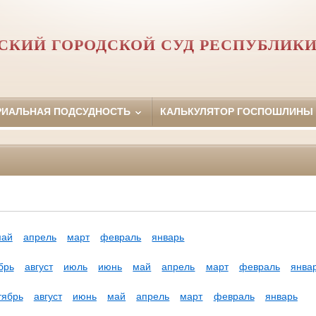
КИЙ ГОРОДСКОЙ СУД РЕСПУБЛИК
РИАЛЬНАЯ ПОДСУДНОСТЬ
КАЛЬКУЛЯТОР ГОСПОШЛИНЫ
май
апрель
март
февраль
январь
брь
август
июль
июнь
май
апрель
март
февраль
янва
тябрь
август
июнь
май
апрель
март
февраль
январь