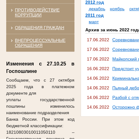
2012 год
декабрь
ноябрь
октя
ПРОТИВОДЕЙСТВИЕ
КОРРУПЦИИ
2011 год
март
ОБРАЩЕНИЯ ГРАЖДАН
Архив за июнь 2022 год
17.06.2022
Соревновани
ВНЕПРОЦЕССУАЛЬНЫЕ
ОБРАЩЕНИЯ
17.06.2022
Соревновани
17.06.2022
Майкопский 
Изменения с 27.10.25 в
16.06.2022
Предстоит уч
Госпошлине
14.06.2022
Криминальна
Сообщаем, что с 27 октября
2025 года в платежном
14.06.2022
Пьяный деб
документе для
14.06.2022
Разбой с от
уплаты государственной
пошлины изменилось
14.06.2022
Осторожно 
наименование подразделения
Банка России. При этом код
бюджетной классификации:
18210803010011050110
–
Государственная пошлина по