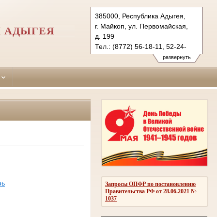
385000, Республика Адыгея,
г. Майкоп, ул. Первомайская,
И АДЫГЕЯ
д. 199
Тел.: (8772) 56-18-11, 52-24-
00 (ф.)
развернуть
maikopsky.adg@sudrf.ru
рь
Запросы ОПФР по постановлению
Правительства РФ от 28.06.2021 №
1037