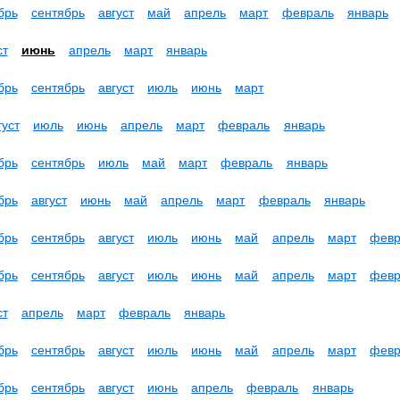
брь
сентябрь
август
май
апрель
март
февраль
январь
ст
июнь
апрель
март
январь
брь
сентябрь
август
июль
июнь
март
густ
июль
июнь
апрель
март
февраль
январь
брь
сентябрь
июль
май
март
февраль
январь
брь
август
июнь
май
апрель
март
февраль
январь
брь
сентябрь
август
июль
июнь
май
апрель
март
февр
брь
сентябрь
август
июль
июнь
май
апрель
март
февр
ст
апрель
март
февраль
январь
брь
сентябрь
август
июль
июнь
май
апрель
март
февр
брь
сентябрь
август
июнь
апрель
февраль
январь