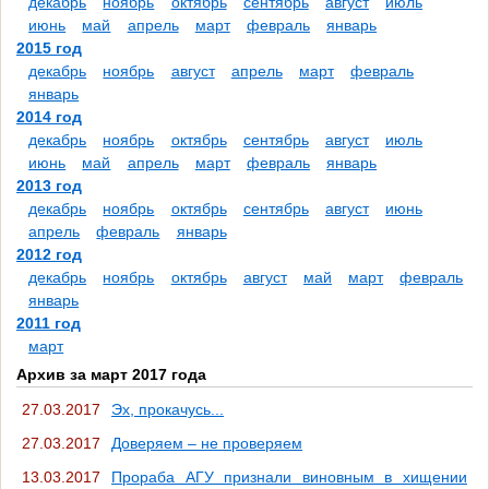
декабрь
ноябрь
октябрь
сентябрь
август
июль
июнь
май
апрель
март
февраль
январь
2015 год
декабрь
ноябрь
август
апрель
март
февраль
январь
2014 год
декабрь
ноябрь
октябрь
сентябрь
август
июль
июнь
май
апрель
март
февраль
январь
2013 год
декабрь
ноябрь
октябрь
сентябрь
август
июнь
апрель
февраль
январь
2012 год
декабрь
ноябрь
октябрь
август
май
март
февраль
январь
2011 год
март
Архив за март 2017 года
27.03.2017
Эх, прокачусь...
27.03.2017
Доверяем – не проверяем
13.03.2017
Прораба АГУ признали виновным в хищении