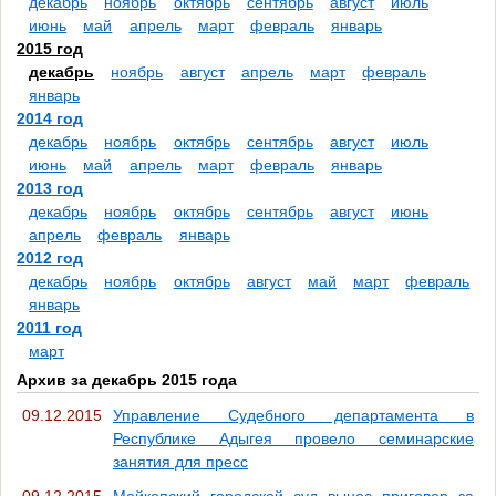
декабрь
ноябрь
октябрь
сентябрь
август
июль
июнь
май
апрель
март
февраль
январь
2015 год
декабрь
ноябрь
август
апрель
март
февраль
январь
2014 год
декабрь
ноябрь
октябрь
сентябрь
август
июль
июнь
май
апрель
март
февраль
январь
2013 год
декабрь
ноябрь
октябрь
сентябрь
август
июнь
апрель
февраль
январь
2012 год
декабрь
ноябрь
октябрь
август
май
март
февраль
январь
2011 год
март
Архив за декабрь 2015 года
09.12.2015
Управление Судебного департамента в
Республике Адыгея провело семинарские
занятия для пресс
09.12.2015
Майкопский городской суд вынес приговор за