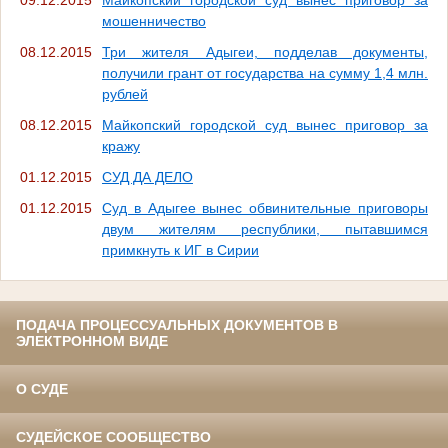
мошенничество
08.12.2015
Три жителя Адыгеи, подделав документы,
получили грант от государства на сумму 1,4 млн.
рублей
08.12.2015
Майкопский городской суд вынес приговор за
кражу
01.12.2015
СУД ДА ДЕЛО
01.12.2015
Суд в Адыгее вынес обвинительные приговоры
двум жителям республики, пытавшимся
примкнуть к ИГ в Сирии
ПОДАЧА ПРОЦЕССУАЛЬНЫХ ДОКУМЕНТОВ В
ЭЛЕКТРОННОМ ВИДЕ
О СУДЕ
СУДЕЙСКОЕ СООБЩЕСТВО