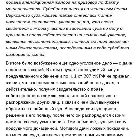
подана апелляционная жалоба на приговор по факту
мошенничества. Судебная коллегия по уголовным делам
Верховного суда Адыгеи также отнеслась к этим
показаниям критически, указала на то, что слова
свидетеля о якобы участии в заседании суда по делу о
признании права собственности на земельный участок,
являются несостоятельными, полностью противоречат
иным доказательствам, исследованным в ходе судебного
разбирательства.
В итоге было возбуждено еще одно уголовное дело — о даче
ложных показаний. В этом случае в подсудимый вину в
предъявленном обвинении по ч. 1 ст. 307 УК РФ не признал,
заявив, что заведомо ложных показаний он не давал, а
действительно, получил свидетельство о праве
собственности на землю, узнал что пай находиться в
распоряжении других лиц, в связи с чем был вынужден
обратиться в районный суд. Впоследствии суд принял
решение в его пользу, после чего он распорядился своим
паем по своему усмотрению. Тем не менее, суд счел вину
подсудимого доказанной. Мотивом дачи ложных показаний,
по мнению суда, явилось стремление помочь знакомому